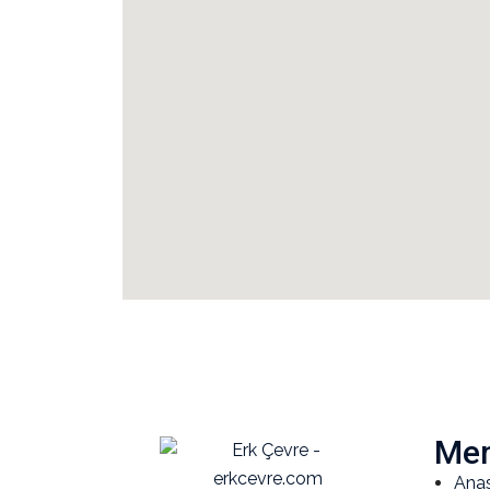
Me
Ana