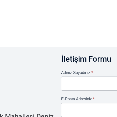
İletişim Formu
İletişim
Adınız Soyadınız
*
I
Formu
f
y
o
E-Posta Adresiniz
*
u
a
r
k Mahallesi Deniz