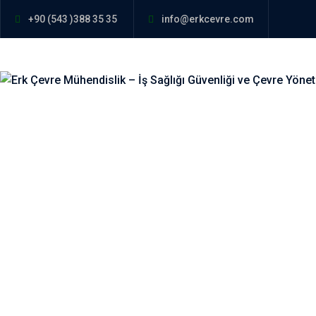
+90 (543 )388 35 35
info@erkcevre.com
İletişim