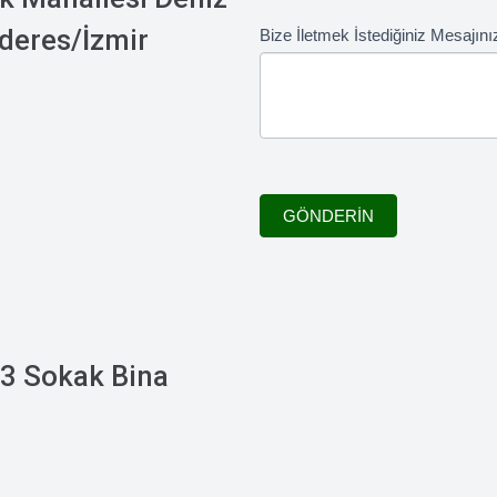
e
deres/İzmir
Bize İletmek İstediğiniz Mesajını
h
u
m
a
n
,
l
GÖNDERİN
e
a
v
e
t
3 Sokak Bina
h
i
s
f